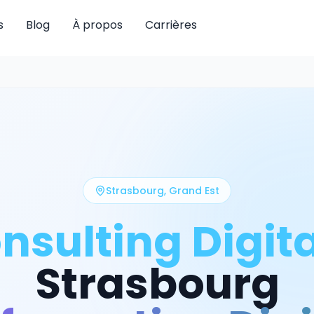
s
Blog
À propos
Carrières
Strasbourg
,
Grand Est
nsulting Digita
Strasbourg