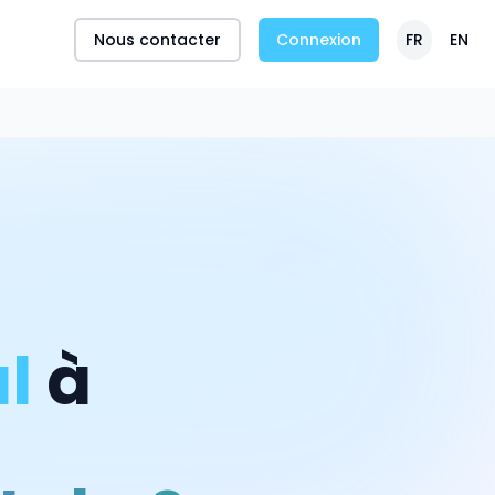
Nous contacter
Connexion
FR
EN
l
à