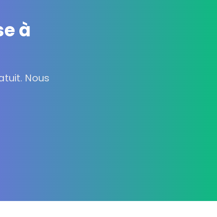
se à
tuit. Nous