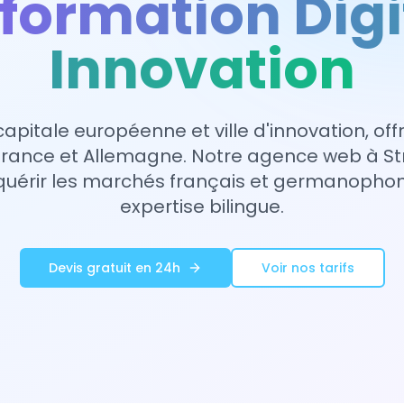
formation Digi
Innovation
capitale européenne et ville d'innovation, of
France et Allemagne. Notre agence web à S
quérir les marchés français et germanopho
expertise bilingue.
Devis gratuit en 24h
Voir nos tarifs