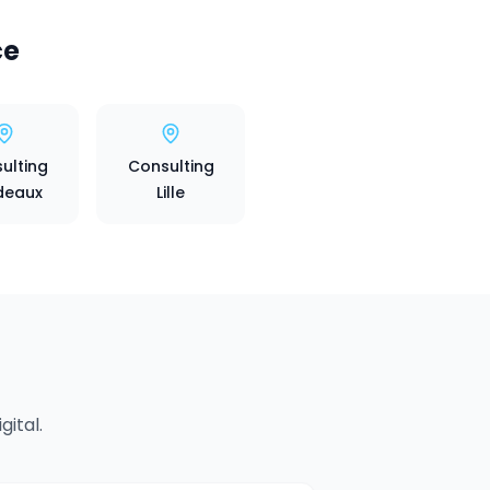
ce
ulting
Consulting
deaux
Lille
ital.