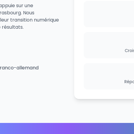
'appuie sur une
trasbourg. Nous
leur transition numérique
résultats.
Croi
 franco-allemand
Répo