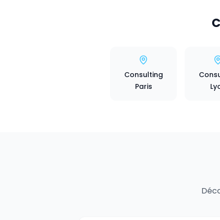
C
Consulting
Consu
Paris
Ly
Déco