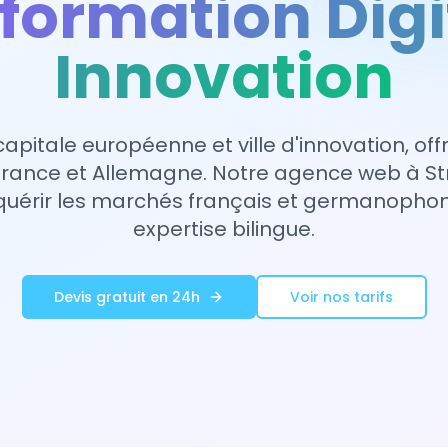
formation Digi
Innovation
capitale européenne et ville d'innovation, of
France et Allemagne. Notre agence web à S
quérir les marchés français et germanopho
expertise bilingue.
Devis gratuit en 24h
Voir nos tarifs