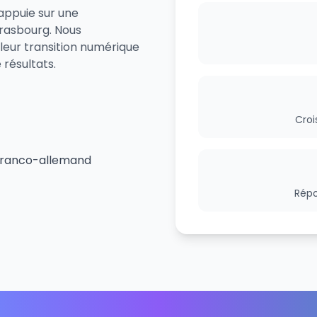
'appuie sur une
trasbourg. Nous
leur transition numérique
résultats.
Croi
 franco-allemand
Répo