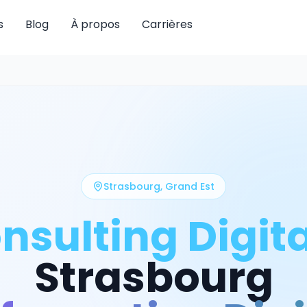
s
Blog
À propos
Carrières
Strasbourg
,
Grand Est
nsulting Digita
Strasbourg