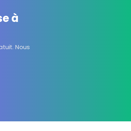
se à
tuit. Nous