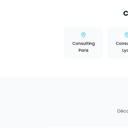
C
Consulting
Consu
Paris
Ly
Déco