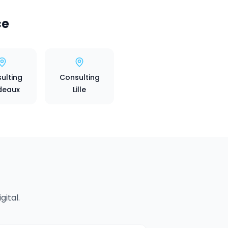
ce
ulting
Consulting
deaux
Lille
ital.