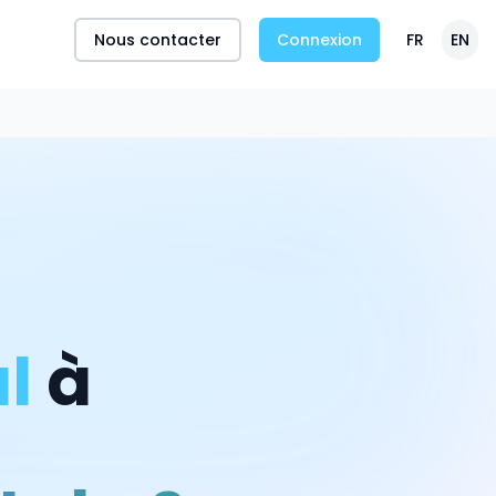
Nous contacter
Connexion
FR
EN
l
à