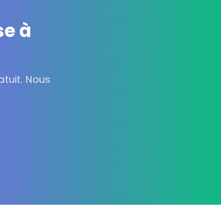
se à
tuit. Nous