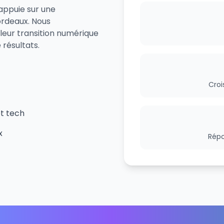
'appuie sur une
ordeaux. Nous
leur transition numérique
résultats.
Croi
et tech
x
Répo