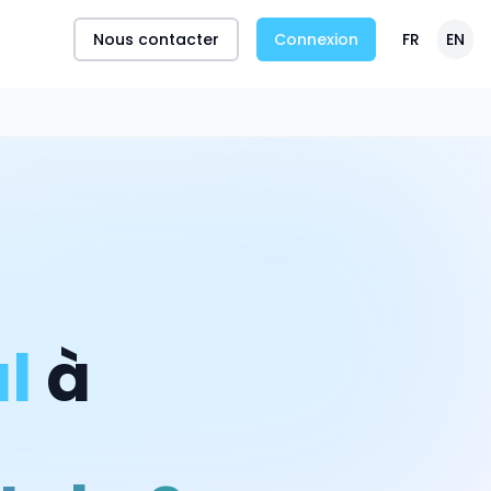
Nous contacter
Connexion
FR
EN
l
à