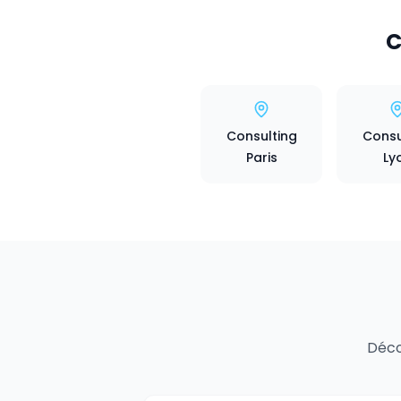
C
Consulting
Consu
Paris
Ly
Déco