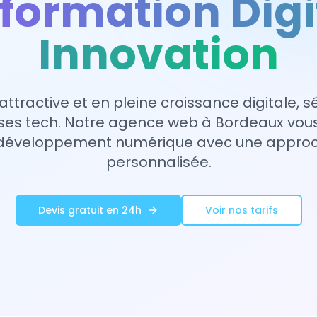
formation Digi
Innovation
 attractive et en pleine croissance digitale, s
rises tech. Notre agence web à Bordeaux v
 développement numérique avec une approch
personnalisée.
Devis gratuit en 24h
Voir nos tarifs