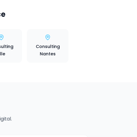
ce
ulting
Consulting
ille
Nantes
ital.