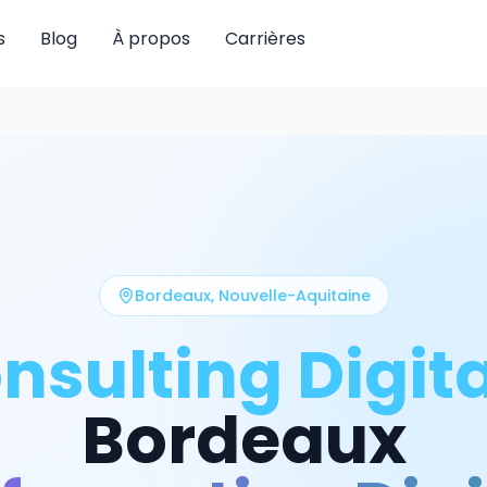
s
Blog
À propos
Carrières
Bordeaux
,
Nouvelle-Aquitaine
nsulting Digita
Bordeaux