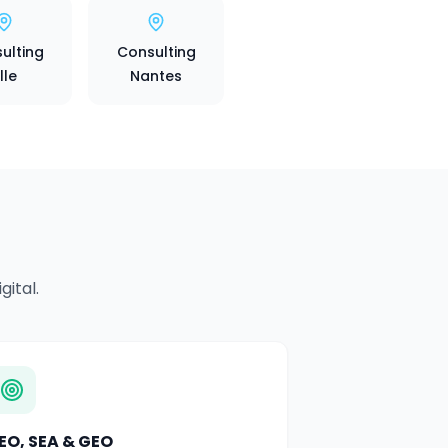
ulting
Consulting
ille
Nantes
ital.
EO, SEA & GEO