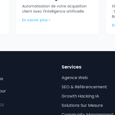
Automatisation de votre acquisition
S
client avec l'intelligence artificielle.
:
B
En savoir plus
E
Services
Agence Web
ns
SEO & Référencement
our
Growth Hacking IA
 29
Solutions Sur Mesure
Community Management