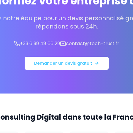
ormez votre entreprise 
 notre équipe pour un devis personnalisé gra
répondons sous 24h.
+33 6 99 48 66 29
contact@tech-trust.fr
Demander un devis gratuit
onsulting Digital dans toute la Fran