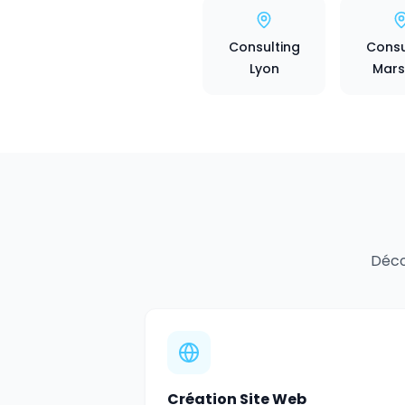
Consulting
Consu
Lyon
Marse
Déco
Création Site Web