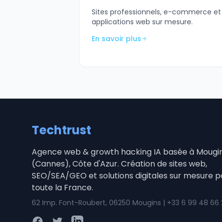
Sites professionnels, e-commerce et
applications web sur mesure.
En savoir plus
Techtrust
Agence web & growth hacking IA basée à Mougi
(Cannes), Côte d'Azur. Création de sites web,
SEO/SEA/GEO et solutions digitales sur mesure p
toute la France.
62 Imp. Font-Roubert, 06250 Mougins | +33 6 99 48 66
Facebook
Twitter
LinkedIn