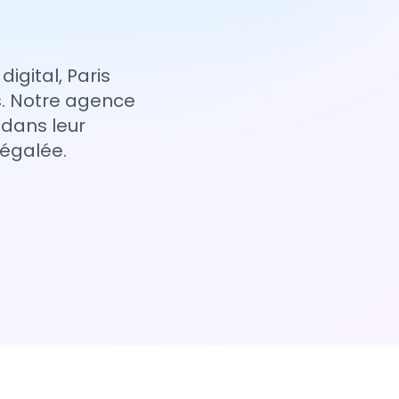
igital, Paris
s. Notre agence
dans leur
négalée.