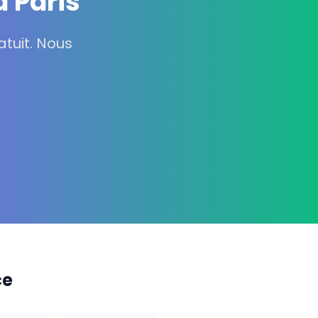
à Paris
tuit. Nous
ce