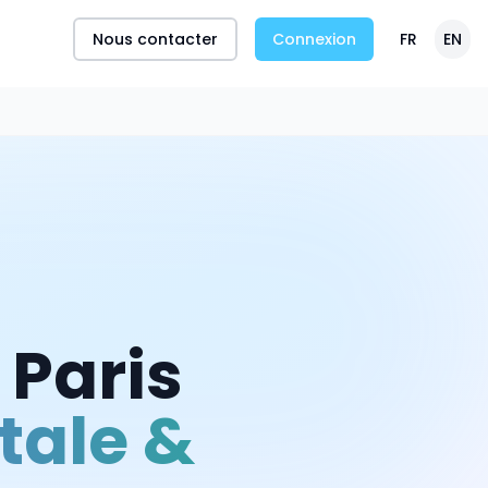
Nous contacter
Connexion
FR
EN
à
Paris
tale &