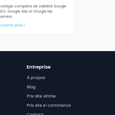
tratégie complète de visibilité Google
 SEO, Google Ads et Google My
usiness.
n savoir plus
Entreprise
À propos
Blog
Prix site vitrine
Prix site e-commerce
Contact