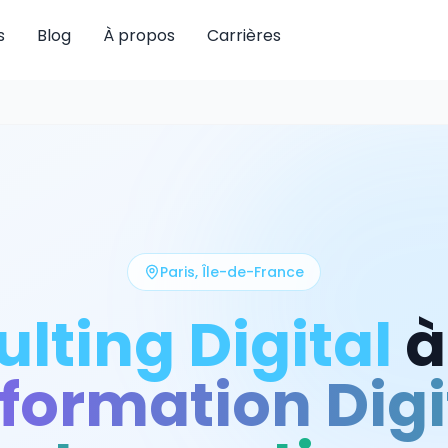
s
Blog
À propos
Carrières
Paris
,
Île-de-France
lting Digital
formation Digi