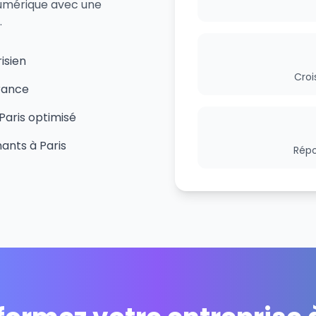
 numérique avec une
.
isien
Croi
rance
Paris optimisé
ants à Paris
Répo