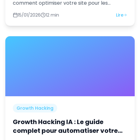
comment optimiser votre site pour les
moteurs de recherche en 2026. Guide
15/01/2026
12 min
Lire
complet avec stratégies concrètes.
Growth Hacking
Growth Hacking IA : Le guide
complet pour automatiser votre
acquisition client en 2026