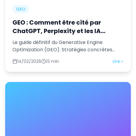
GEO
GEO : Comment être cité par
ChatGPT, Perplexity et les IA
génératives — Guide complet 2026
Le guide définitif du Generative Engine
Optimization (GEO). Stratégies concrètes
pour que votre entreprise soit citée par les
14/02/2026
13 min
Lire
moteurs de recherche IA.