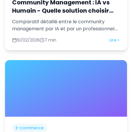
Community Management : IA vs
Humain - Quelle solution choisir
pour votre entreprise ?
Comparatif détaillé entre le community
management par IA et par un professionnel.
Avantages, inconvénients et cas d'usage pour
10/02/2026
7 min
Lire
chaque approche.
E-commerce