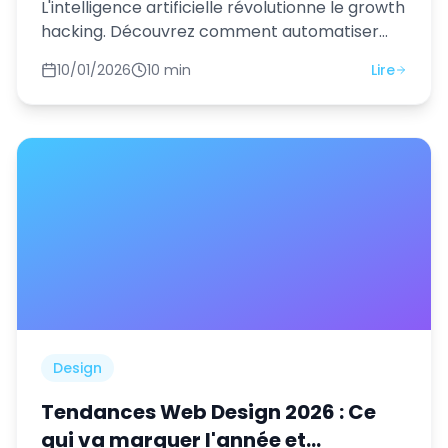
L'intelligence artificielle révolutionne le growth
hacking. Découvrez comment automatiser
votre prospection et votre community
10/01/2026
10 min
Lire
management avec l'IA.
Design
Tendances Web Design 2026 : Ce
qui va marquer l'année et