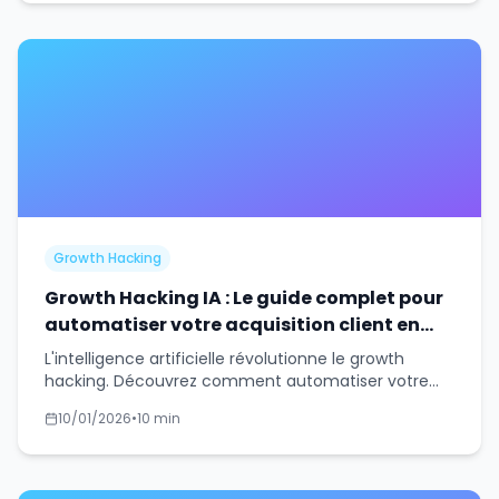
Growth Hacking
Growth Hacking IA : Le guide complet pour
automatiser votre acquisition client en
2026
L'intelligence artificielle révolutionne le growth
hacking. Découvrez comment automatiser votre
prospection et votre community management
10/01/2026
•
10 min
avec l'IA.