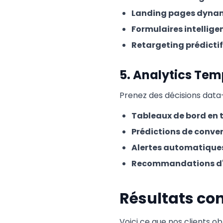
Landing pages dyna
Formulaires intellige
Retargeting prédictif
5. Analytics Temp
Prenez des décisions data
Tableaux de bord en 
Prédictions de conve
Alertes automatique
Recommandations d'
Résultats con
Voici ce que nos clients o