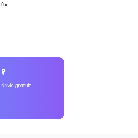
'IA.
 ?
evis gratuit.