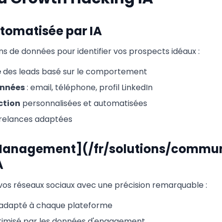
utomatisée par IA
ons de données pour identifier vos prospects idéaux :
e
des leads basé sur le comportement
onnées
: email, téléphone, profil LinkedIn
ction
personnalisées et automatisées
relances adaptées
Management](/fr/solutions/commun
A
 vos réseaux sociaux avec une précision remarquable :
adapté à chaque plateforme
imisé par les données d'engagement