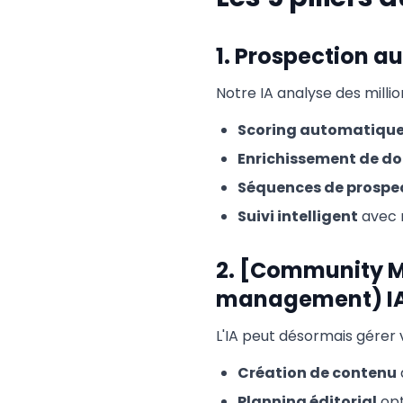
1. Prospection a
Notre IA analyse des milli
Scoring automatiqu
Enrichissement de d
Séquences de prospe
Suivi intelligent
avec 
2. [Community 
management) I
L'IA peut désormais gérer
Création de contenu
Planning éditorial
opt