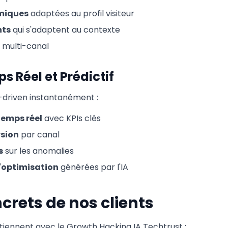
miques
adaptées au profil visiteur
nts
qui s'adaptent au contexte
multi-canal
s Réel et Prédictif
-driven instantanément :
temps réel
avec KPIs clés
rsion
par canal
s
sur les anomalies
optimisation
générées par l'IA
crets de nos clients
btiennent avec le Growth Hacking IA Techtrust :