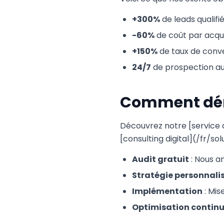
+300%
de leads qualif
-60%
de coût par acqui
+150%
de taux de conv
24/7
de prospection a
Comment déma
Découvrez notre [service
[consulting digital](/fr/s
Audit gratuit
: Nous a
Stratégie personnali
Implémentation
: Mis
Optimisation contin