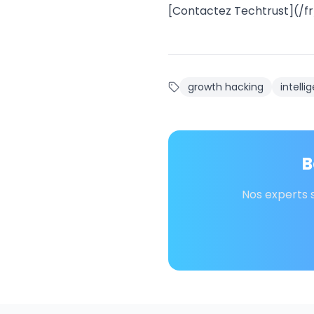
[Contactez Techtrust](/fr/
growth hacking
intelli
B
Nos experts 