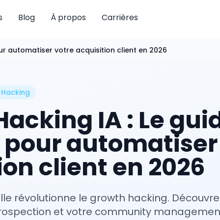
s
Blog
À propos
Carrières
r automatiser votre acquisition client en 2026
 Hacking
acking IA : Le gui
 pour automatiser
ion client en 2026
icielle révolutionne le growth hacking. Décou
rospection et votre community management 