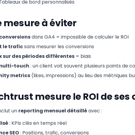
 Tableaux de bord personnalisés
e mesure à éviter
 conversions
dans GA4 = impossible de calculer le ROI
le trafic
sans mesurer les conversions
sur des périodes différentes
= biais
 multi-touch
: un client voit souvent plusieurs points de c
anity metrics
(likes, impressions) au lieu des métriques bu
trust mesure le ROI de ses c
nclut un
reporting mensuel détaillé
avec :
isé
: KPIs clés en temps réel
nce SEO
: Positions, trafic, conversions