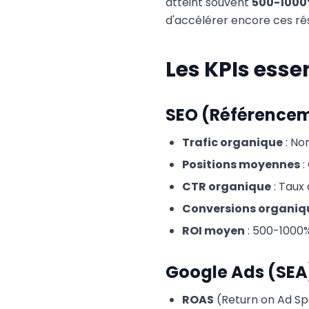
atteint souvent
500-100
d'accélérer encore ces rés
Les KPIs esse
SEO (Référencem
Trafic organique
: No
Positions moyennes
:
CTR organique
: Taux 
Conversions organiq
ROI moyen
: 500-1000%
Google Ads (SEA
ROAS
(Return on Ad Sp