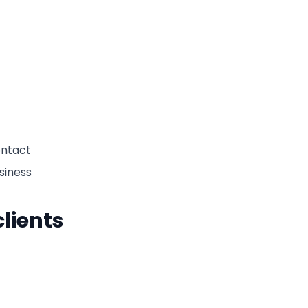
ontact
siness
lients