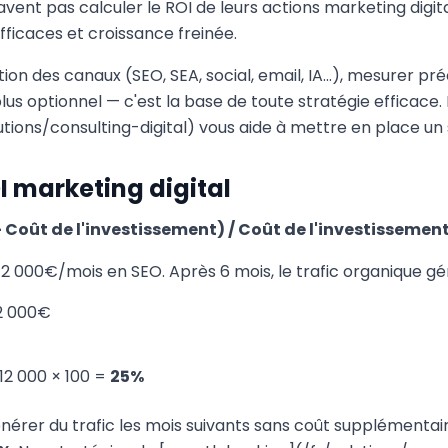
vent pas calculer le ROI de leurs actions marketing digita
fficaces et croissance freinée.
tion des canaux (SEO, SEA, social, email, IA...), mesurer p
plus optionnel — c'est la base de toute stratégie efficace
lutions/consulting-digital) vous aide à mettre en place un
I marketing digital
 Coût de l'investissement) / Coût de l'investissement
 2 000€/mois en SEO. Après 6 mois, le trafic organique g
12 000€
 12 000 × 100 =
25%
nérer du trafic les mois suivants sans coût supplémentaire