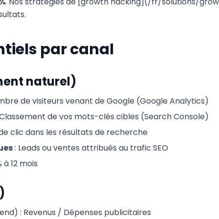
0%
. Nos stratégies de [growth hacking](/fr/solutions/gr
ultats.
ntiels par canal
ent naturel)
mbre de visiteurs venant de Google (Google Analytics)
 Classement de vos mots-clés cibles (Search Console)
de clic dans les résultats de recherche
ues
: Leads ou ventes attribués au trafic SEO
 à 12 mois
)
end) : Revenus / Dépenses publicitaires