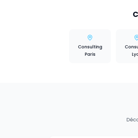
C
Consulting
Consu
Paris
Ly
Déco