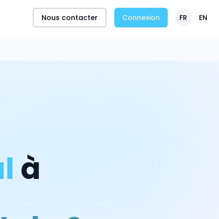
Nous contacter
Connexion
FR
EN
l
à