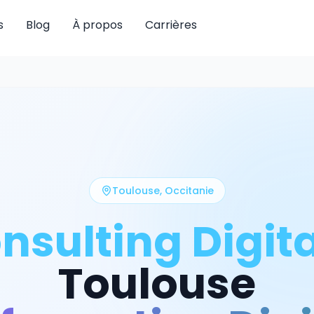
s
Blog
À propos
Carrières
Toulouse
,
Occitanie
nsulting Digita
Toulouse