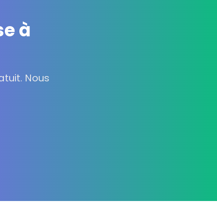
se à
tuit. Nous