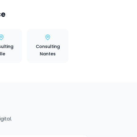
ce
ulting
Consulting
ille
Nantes
ital.