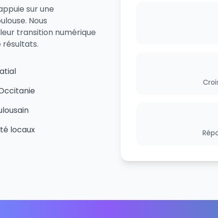
'appuie sur une
ulouse. Nous
leur transition numérique
résultats.
atial
Croi
Occitanie
ulousain
ité locaux
Répo