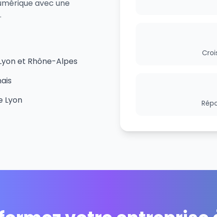
 numérique avec une
.
Croi
 Lyon et Rhône-Alpes
ais
e Lyon
Répo