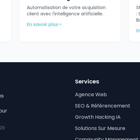
Automatisation de votre acquisition
S
client avec l'intelligence artificielle.
:
B
En savoir plus
E
Services
Agence Web
ns
SEO & Référencement
our
Growth Hacking IA
 29
Solutions Sur Mesure
Community Management