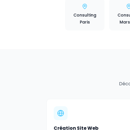
Consulting
Consu
Paris
Marse
Déco
Création Site Web