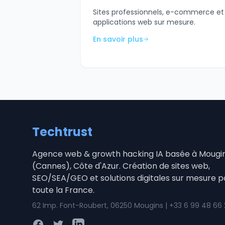
Sites professionnels, e-commerce et
applications web sur mesure.
En savoir plus
Techtrust
Agence web & growth hacking IA basée à Mougi
(Cannes), Côte d'Azur. Création de sites web,
SEO/SEA/GEO et solutions digitales sur mesure p
toute la France.
62 Imp. Font-Roubert, 06250 Mougins | +33 6 99 48 66
Facebook
Twitter
LinkedIn