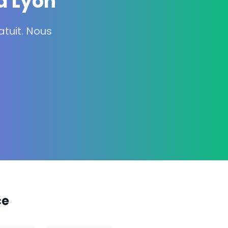
à Lyon
tuit. Nous
ce