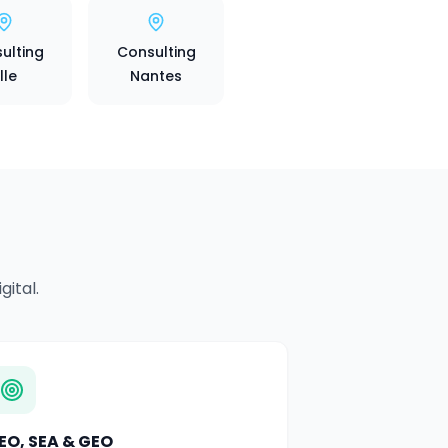
ulting
Consulting
ille
Nantes
ital.
EO, SEA & GEO