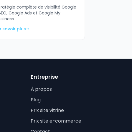
tratégie complète de visibilité Google
 SEO, Google Ads et Google My
usiness.
n savoir plus
Entreprise
À propos
Blog
Prix site vitrine
Prix site e-commerce
Contact