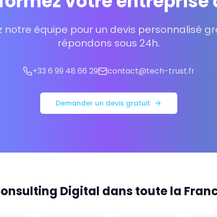
formez votre entreprise 
 notre équipe pour un devis personnalisé gra
répondons sous 24h.
+33 6 99 48 66 29
contact@tech-trust.fr
Demander un devis gratuit
onsulting Digital dans toute la Fran