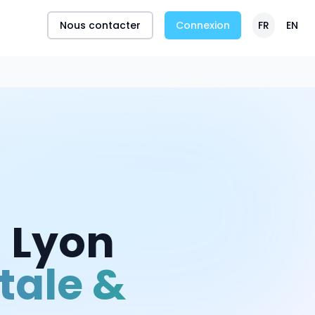
Nous contacter
Connexion
FR
EN
à
Lyon
tale &