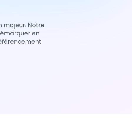
n majeur. Notre
 démarquer en
 référencement