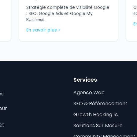
Stratégie complète de visibilité Google
G
: SEO, Google Ads et Google My
s
Business.
E
En savoir plus
Services
Agence Web
ns
SEO & Référencement
our
Growth Hacking IA
 29
Solutions Sur Mesure
Community Management