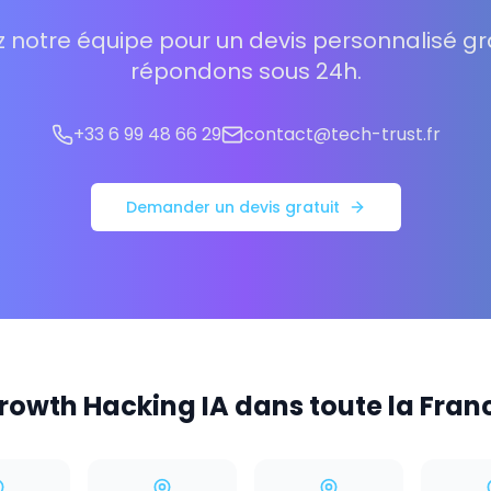
 notre équipe pour un devis personnalisé gra
répondons sous 24h.
+33 6 99 48 66 29
contact@tech-trust.fr
Demander un devis gratuit
rowth Hacking IA dans toute la Fran