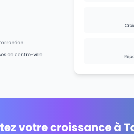
Croi
iterranéen
s de centre-ville
Répo
tez votre croissance à T