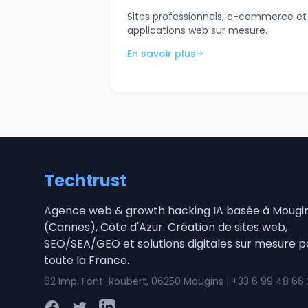
Sites professionnels, e-commerce et
applications web sur mesure.
En savoir plus
Techtrust
Agence web & growth hacking IA basée à Mougi
(Cannes), Côte d'Azur. Création de sites web,
SEO/SEA/GEO et solutions digitales sur mesure p
toute la France.
62 Imp. Font-Roubert, 06250 Mougins | +33 6 99 48 66
Facebook
Twitter
LinkedIn