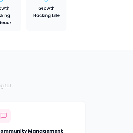
owth
Growth
king
Hacking Lille
deaux
ital.
ommunity Management