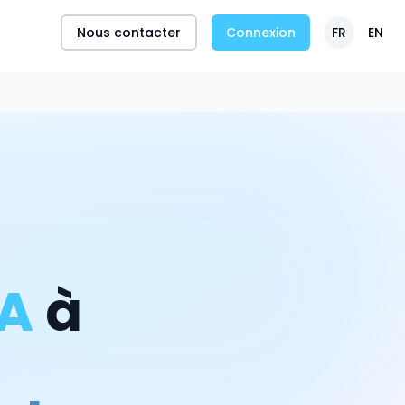
Nous contacter
Connexion
FR
EN
IA
à