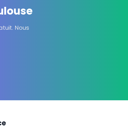
ulouse
tuit. Nous
ce