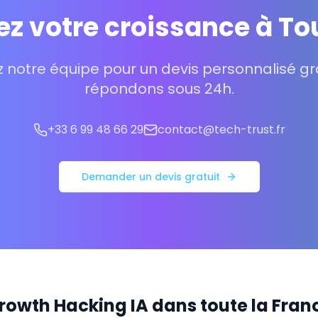
ez votre croissance à To
 notre équipe pour un devis personnalisé gra
répondons sous 24h.
+33 6 99 48 66 29
contact@tech-trust.fr
Demander un devis gratuit
rowth Hacking IA dans toute la Fran