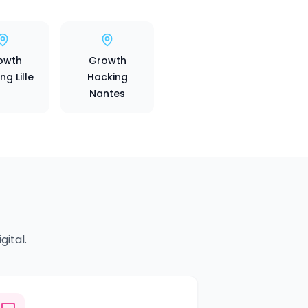
owth
Growth
ng Lille
Hacking
Nantes
ital.