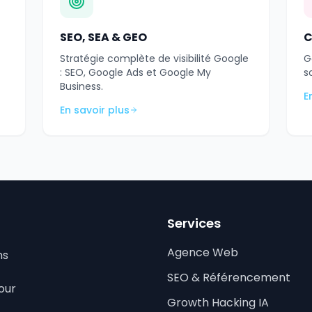
SEO, SEA & GEO
C
Stratégie complète de visibilité Google
G
: SEO, Google Ads et Google My
s
Business.
E
En savoir plus
Services
Agence Web
ns
SEO & Référencement
our
Growth Hacking IA