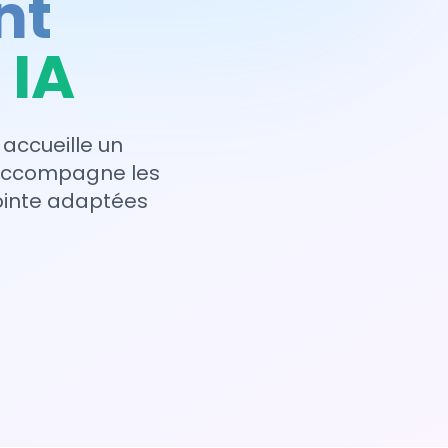
nt
 IA
 accueille un
 accompagne les
pointe adaptées