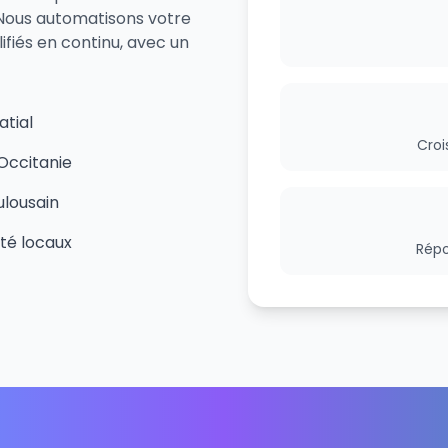
Nous automatisons votre
ifiés en continu, avec un
atial
Croi
Occitanie
ulousain
ité locaux
Répo