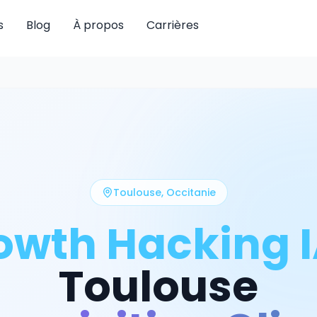
s
Blog
À propos
Carrières
Toulouse
,
Occitanie
owth Hacking 
Toulouse