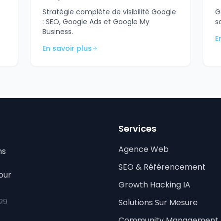
Stratégie complète de visibilité Google
G
: SEO, Google Ads et Google My
s
Business.
E
En savoir plus
Services
Agence Web
ns
SEO & Référencement
our
Growth Hacking IA
 29
Solutions Sur Mesure
Community Management