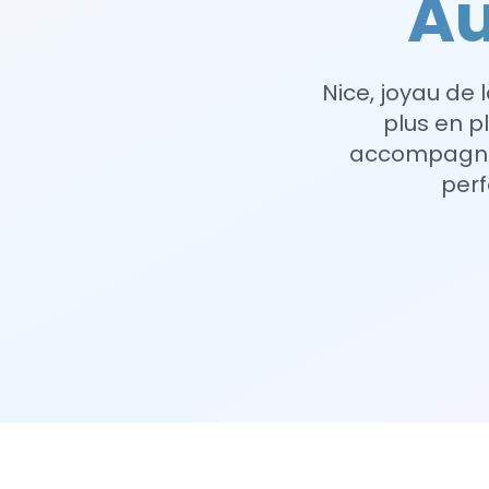
Au
Nice, joyau de 
plus en p
accompagne l
perf