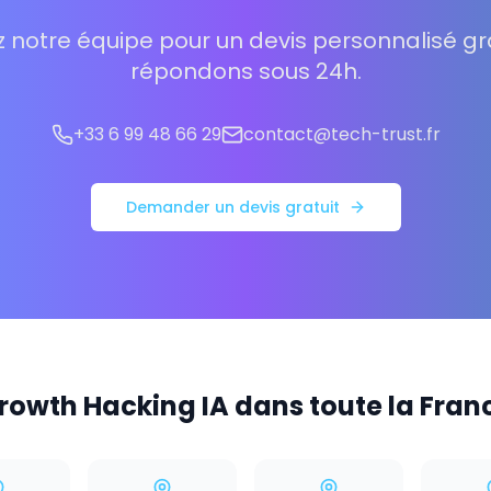
 notre équipe pour un devis personnalisé gra
répondons sous 24h.
+33 6 99 48 66 29
contact@tech-trust.fr
Demander un devis gratuit
rowth Hacking IA dans toute la Fran