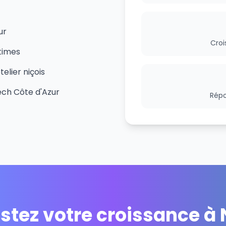
ur
Croi
times
lier niçois
ech Côte d'Azur
Répo
stez votre croissance à 