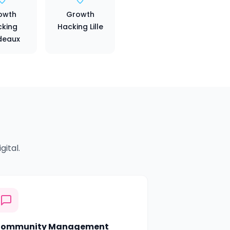
owth
Growth
king
Hacking Lille
deaux
ital.
ommunity Management