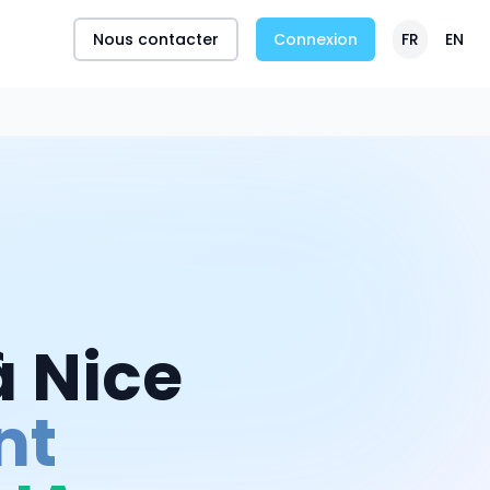
Nous contacter
Connexion
FR
EN
à
Nice
nt