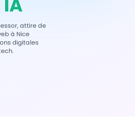
 IA
essor, attire de
web à Nice
ns digitales
tech.