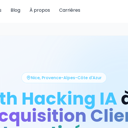
s
Blog
À propos
Carrières
Nice
,
Provence-Alpes-Côte d'Azur
th Hacking IA
cquisition Clie