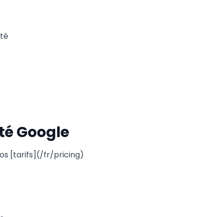
ité
té Google
s [tarifs](/fr/pricing)