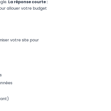
ogle.
La réponse courte :
our allouer votre budget
iser votre site pour
s
 années
yant)