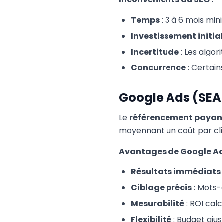
Temps
: 3 à 6 mois min
Investissement initia
Incertitude
: Les algo
Concurrence
: Certai
Google Ads (SEA)
Le
référencement payan
moyennant un coût par cli
Avantages de Google Ad
Résultats immédiats
Ciblage précis
: Mots-
Mesurabilité
: ROI cal
Flexibilité
: Budget aju