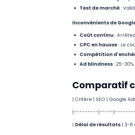
Test de marché
: Vali
Inconvénients de Google
Coût continu
: Arrêtez
CPC en hausse
: Le co
Compétition d'enchè
Ad blindness
: 25-30% 
Comparatif ch
| Critère | SEO | Google Ads
|---------|-----|-------
|
Délai de résultats
| 3-6 