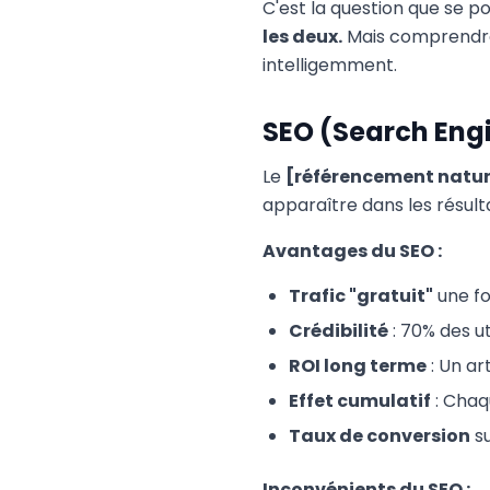
C'est la question que se p
les deux.
Mais comprendre 
intelligemment.
SEO (Search Eng
Le
[référencement natur
apparaître dans les résult
Avantages du SEO :
Trafic "gratuit"
une fo
Crédibilité
: 70% des ut
ROI long terme
: Un ar
Effet cumulatif
: Chaq
Taux de conversion
su
Inconvénients du SEO :