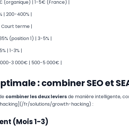
€ (organique) | 1-5€ (France) |
% | 200-400% |
 Court terme |
35% (position 1) | 3-5% |
5% | 1-3% |
1 000-3 000€ | 500-5 000€ |
optimale : combiner SEO et SE
 de
combiner les deux leviers
de manière intelligente, c
 hacking](/fr/solutions/growth-hacking) :
ent (Mois 1-3)