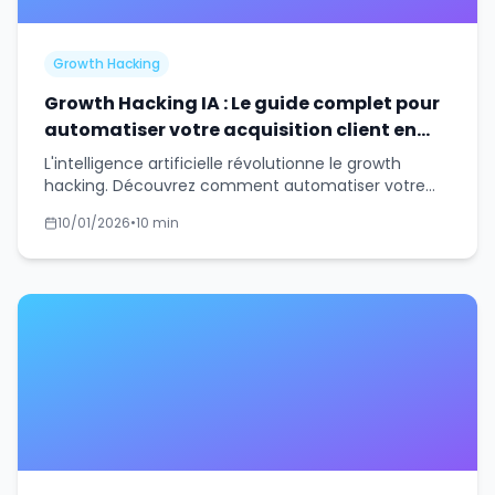
Growth Hacking
Growth Hacking IA : Le guide complet pour
automatiser votre acquisition client en
2026
L'intelligence artificielle révolutionne le growth
hacking. Découvrez comment automatiser votre
prospection et votre community management
10/01/2026
•
10 min
avec l'IA.