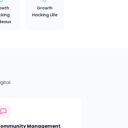
owth
Growth
king
Hacking Lille
deaux
ital.
ommunity Management