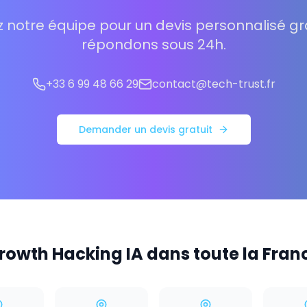
 notre équipe pour un devis personnalisé gra
répondons sous 24h.
+33 6 99 48 66 29
contact@tech-trust.fr
Demander un devis gratuit
rowth Hacking IA dans toute la Fran