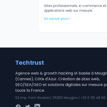
Sites professionnels, e-commerce et
applications web sur mesure.
En savoir plus
Techtrust
Agence web & growth hacking IA basée à Mougi
(Cannes), Côte d'Azur. Création de sites web,
SEO/SEA/GEO et solutions digitales sur mesure p
toute la France.
62 Imp. Font-Roubert, 06250 Mougins | +33 6 99 48 66
Facebook
Twitter
LinkedIn