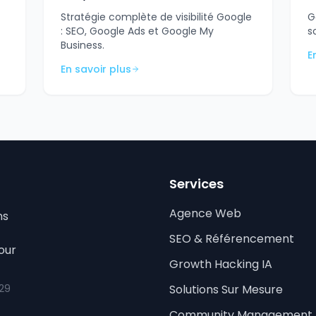
Stratégie complète de visibilité Google
G
: SEO, Google Ads et Google My
s
Business.
E
En savoir plus
Services
Agence Web
ns
SEO & Référencement
our
Growth Hacking IA
 29
Solutions Sur Mesure
Community Management