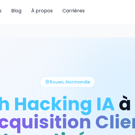
s
Blog
À propos
Carrières
Rouen
,
Normandie
h Hacking IA
à
cquisition Clie