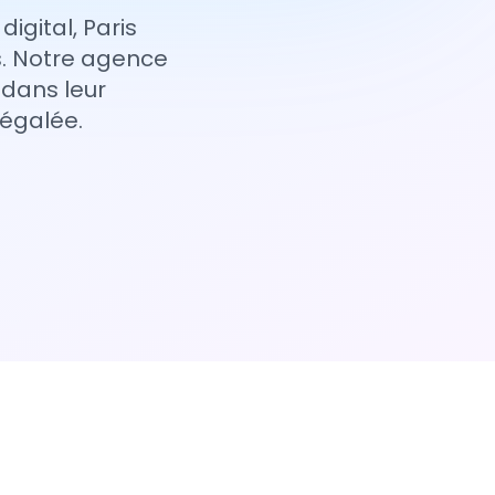
igital, Paris
s. Notre agence
dans leur
négalée.