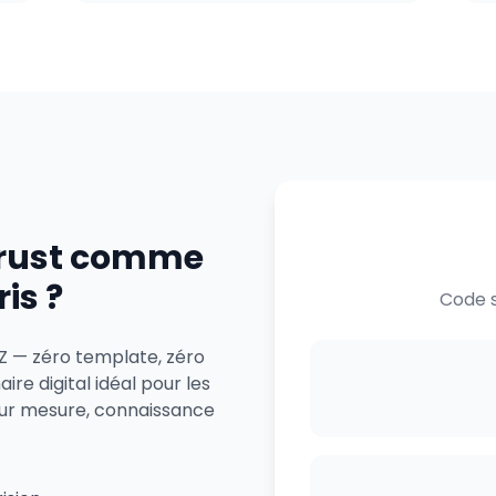
trust comme
is ?
Code s
 Z — zéro template, zéro
re digital idéal pour les
sur mesure, connaissance