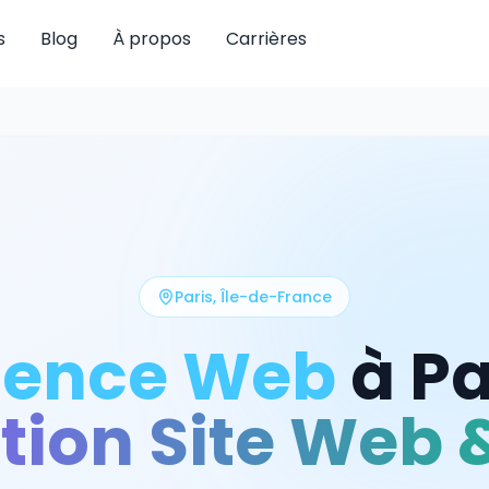
s
Blog
À propos
Carrières
Paris
,
Île-de-France
ence Web
à
Pa
tion Site Web 