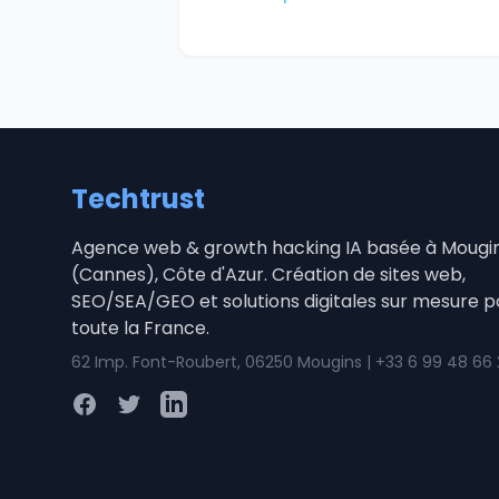
Techtrust
Agence web & growth hacking IA basée à Mougi
(Cannes), Côte d'Azur. Création de sites web,
SEO/SEA/GEO et solutions digitales sur mesure p
toute la France.
62 Imp. Font-Roubert, 06250 Mougins | +33 6 99 48 66
Facebook
Twitter
LinkedIn