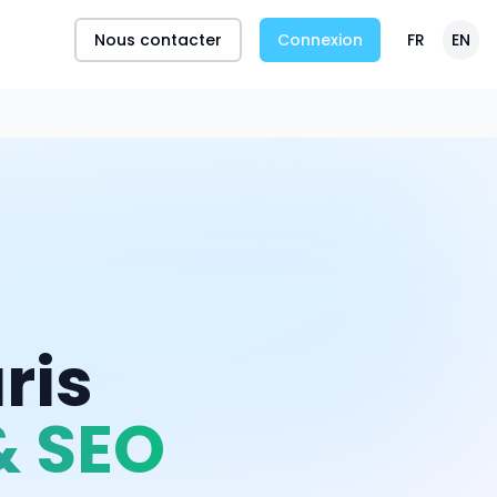
Nous contacter
Connexion
FR
EN
ris
& SEO