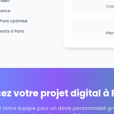
isien
Croi
rance
Paris optimisé
ants à Paris
Répo
ez votre projet digital à 
 notre équipe pour un devis personnalisé gra