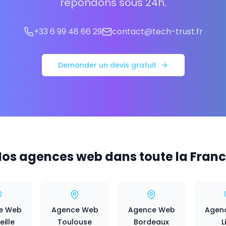
répondons sous 24h.
+33 6 99 48 66 29
contact@tech-trust.fr
Demander un devis gratuit
os agences web dans toute la Fran
e Web
Agence Web
Agence Web
Agen
ille
Toulouse
Bordeaux
L