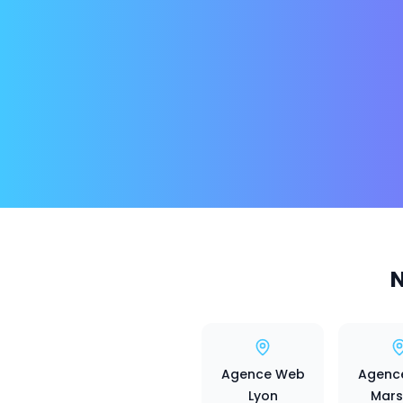
N
Agence Web
Agenc
Lyon
Marse