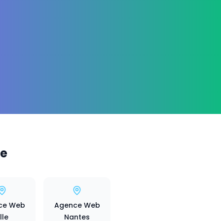
ce
ce Web
Agence Web
ille
Nantes