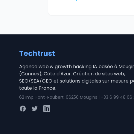
Techtrust
Agence web & growth hacking IA basée à Mougi
(Cannes), Côte d'Azur. Création de sites web,
SEO/SEA/GEO et solutions digitales sur mesure p
toute la France.
62 Imp. Font-Roubert, 06250 Mougins | +33 6 99 48 66
Facebook
Twitter
LinkedIn