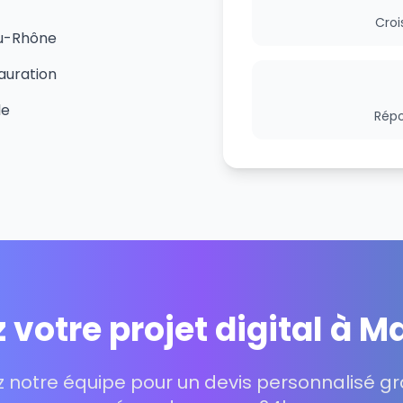
Croi
du-Rhône
auration
le
Répo
 votre projet digital à Ma
 notre équipe pour un devis personnalisé gra