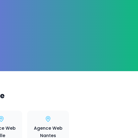
ce
ce Web
Agence Web
ille
Nantes