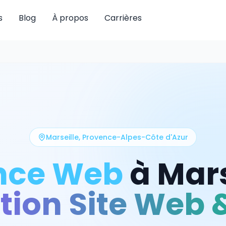
s
Blog
À propos
Carrières
Marseille
,
Provence-Alpes-Côte d'Azur
nce Web
à
Mars
tion Site Web 