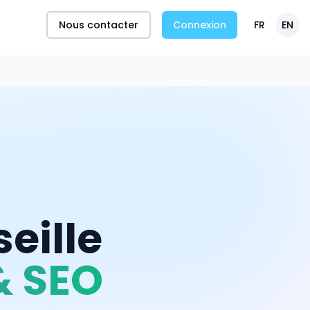
Nous contacter
Connexion
FR
EN
eille
& SEO