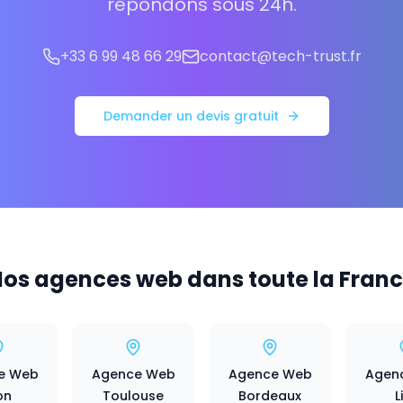
répondons sous 24h.
+33 6 99 48 66 29
contact@tech-trust.fr
Demander un devis gratuit
os agences web dans toute la Fran
e Web
Agence Web
Agence Web
Agen
on
Toulouse
Bordeaux
L