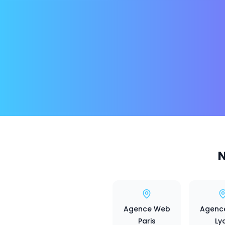
N
Agence Web
Agenc
Paris
Ly