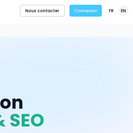
Nous contacter
Connexion
FR
EN
yon
& SEO