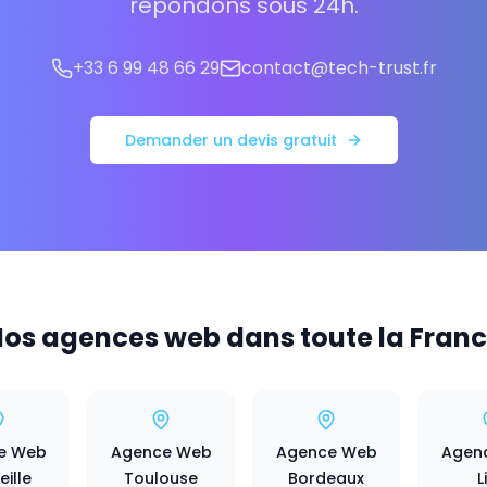
répondons sous 24h.
+33 6 99 48 66 29
contact@tech-trust.fr
Demander un devis gratuit
os agences web dans toute la Fran
e Web
Agence Web
Agence Web
Agen
ille
Toulouse
Bordeaux
L