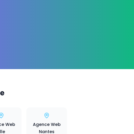
ce
ce Web
Agence Web
ille
Nantes