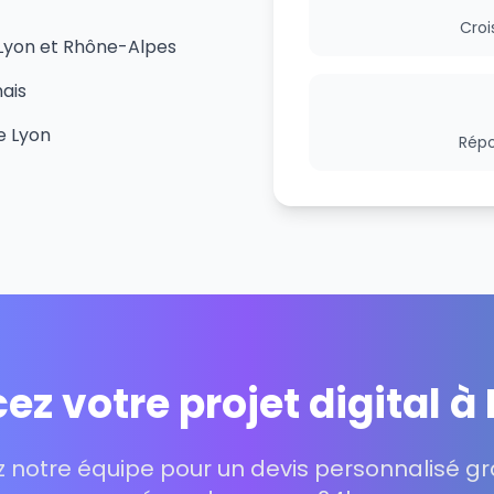
Croi
 Lyon et Rhône-Alpes
ais
e Lyon
Répo
ez votre projet digital à
 notre équipe pour un devis personnalisé gra