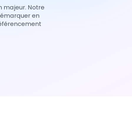
n majeur. Notre
 démarquer en
 référencement