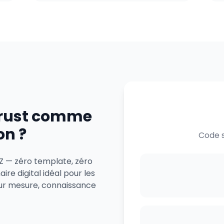
trust comme
on ?
Code s
 Z — zéro template, zéro
re digital idéal pour les
ur mesure, connaissance