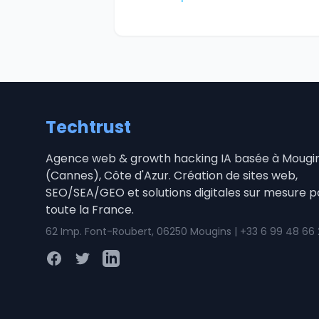
Techtrust
Agence web & growth hacking IA basée à Mougi
(Cannes), Côte d'Azur. Création de sites web,
SEO/SEA/GEO et solutions digitales sur mesure p
toute la France.
62 Imp. Font-Roubert, 06250 Mougins | +33 6 99 48 66
Facebook
Twitter
LinkedIn