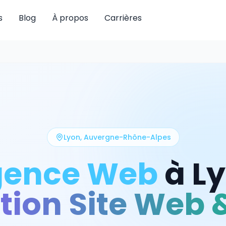
s
Blog
À propos
Carrières
Lyon
,
Auvergne-Rhône-Alpes
ence Web
à
L
tion Site Web 