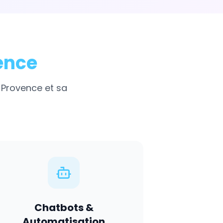
ence
-Provence
et sa
Chatbots &
Automatisation