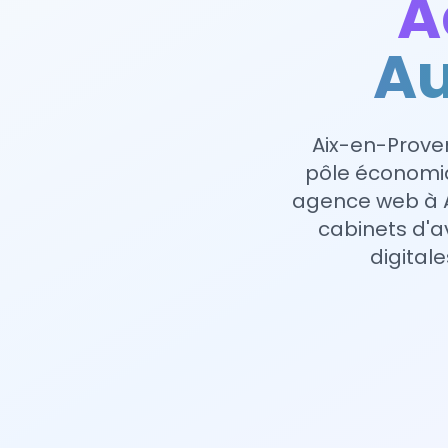
A
Au
Aix-en-Proven
pôle économiq
agence web à A
cabinets d'a
digital