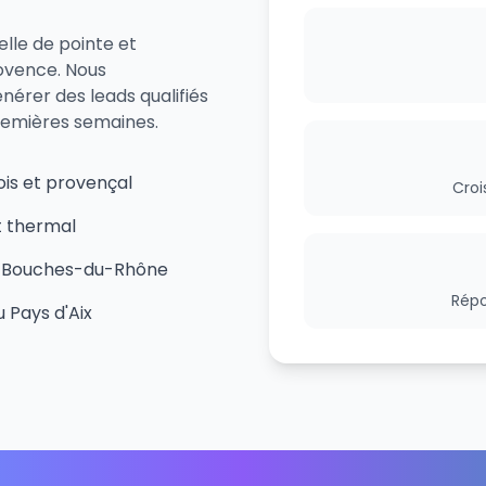
elle de pointe et
ovence. Nous
nérer des leads qualifiés
remières semaines.
is et provençal
Croi
et thermal
t Bouches-du-Rhône
Répo
 Pays d'Aix