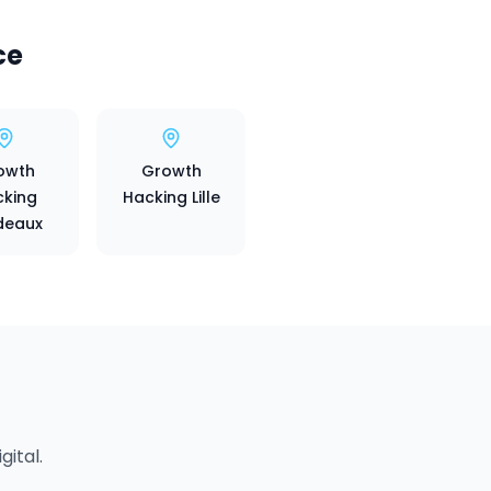
ce
owth
Growth
king
Hacking Lille
deaux
ital.