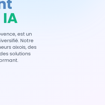
nt
 IA
ovence, est un
ersifié. Notre
urs aixois, des
des solutions
formant.