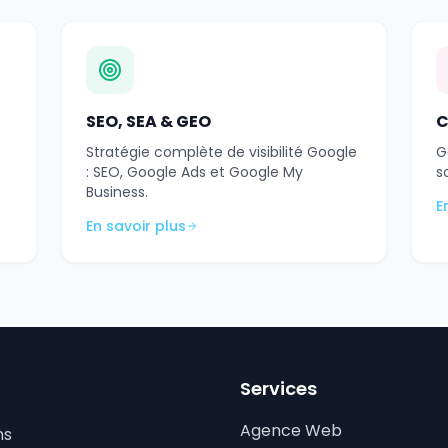
SEO, SEA & GEO
C
Stratégie complète de visibilité Google
G
: SEO, Google Ads et Google My
s
Business.
E
En savoir plus
Services
Agence Web
ns