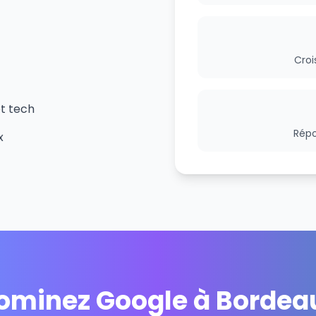
Croi
et tech
Répo
x
ominez Google à Bordea