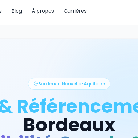
s
Blog
À propos
Carrières
Bordeaux
,
Nouvelle-Aquitaine
 & Référencem
Bordeaux