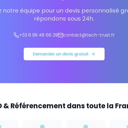
 notre équipe pour un devis personnalisé gra
répondons sous 24h.
+33 6 99 48 66 29
contact@tech-trust.fr
Demander un devis gratuit
 & Référencement dans toute la Fr