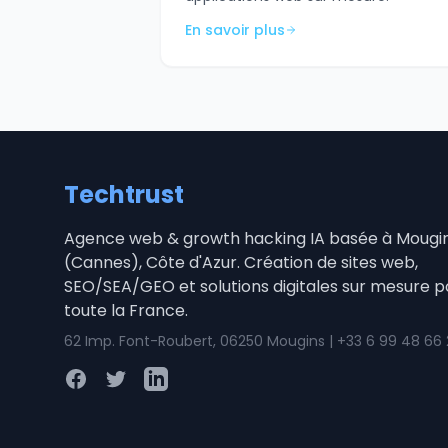
En savoir plus
Techtrust
Agence web & growth hacking IA basée à Mougi
(Cannes), Côte d'Azur. Création de sites web,
SEO/SEA/GEO et solutions digitales sur mesure p
toute la France.
62 Imp. Font-Roubert, 06250 Mougins | +33 6 99 48 66
Facebook
Twitter
LinkedIn