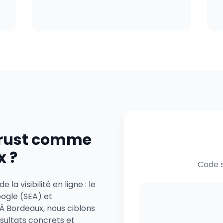
trust comme
x ?
Code s
la visibilité en ligne : le
oogle (SEA) et
 À Bordeaux, nous ciblons
sultats concrets et