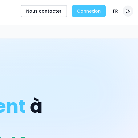
Nous contacter
Connexion
FR
EN
ent
à