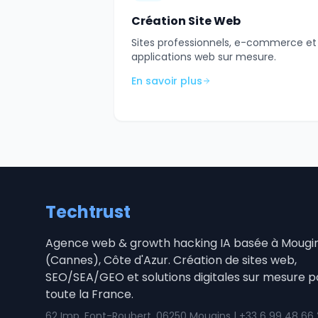
Création Site Web
Sites professionnels, e-commerce et
applications web sur mesure.
En savoir plus
Techtrust
Agence web & growth hacking IA basée à Mougi
(Cannes), Côte d'Azur. Création de sites web,
SEO/SEA/GEO et solutions digitales sur mesure p
toute la France.
62 Imp. Font-Roubert, 06250 Mougins | +33 6 99 48 66