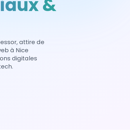
iaux &
essor, attire de
web à Nice
ns digitales
tech.