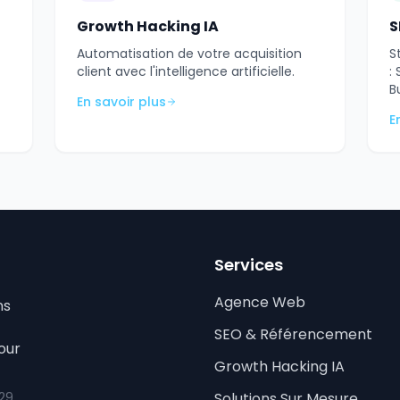
Growth Hacking IA
S
Automatisation de votre acquisition
S
client avec l'intelligence artificielle.
:
B
En savoir plus
E
Services
Agence Web
ns
SEO & Référencement
our
Growth Hacking IA
 29
Solutions Sur Mesure