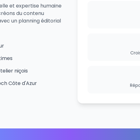
elle et expertise humaine
 créons du contenu
vec un planning éditorial
ur
Croi
times
lier niçois
ech Côte d'Azur
Répo