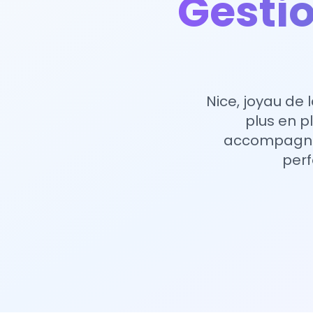
Gesti
Nice, joyau de 
plus en p
accompagne l
perf