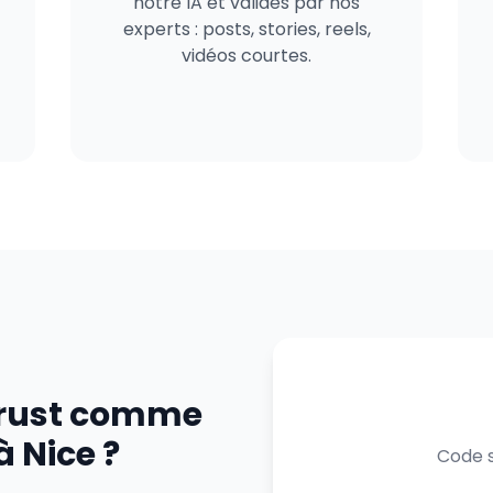
notre IA et validés par nos
experts : posts, stories, reels,
vidéos courtes.
trust comme
 Nice ?
Code s