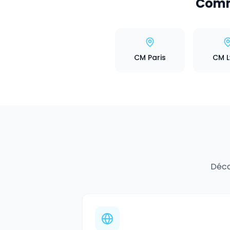
Comm
CM Paris
CM 
Déco