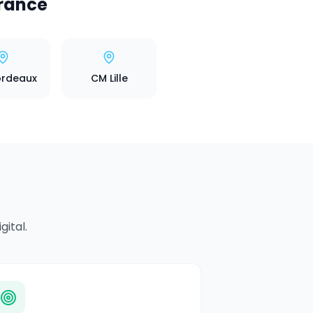
rance
rdeaux
CM Lille
ital.